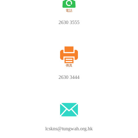
電話
2630 3555
傳真
2630 3444
lcskns@tungwah.org.hk