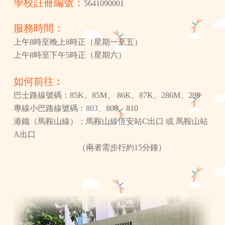
學校註冊編號：
5641090001
服務時間：
上午8時至晚上8時正（星期一至五）
上午8時至下午5時正（星期六）
如何前往︰
巴士路線號碼：85K、85M、 86K、87K、286M、299
專線小巴路線號碼：803、808、810
港鐵（馬鞍山線）：馬鞍山線恆安站C出口 或 馬鞍山站
A出口
（兩者需步行約15分鐘）